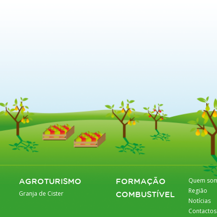
Quem so
AGROTURISMO
FORMAÇÃO
Região
Granja de Cister
COMBUSTÍVEL
Notícias
Contactos