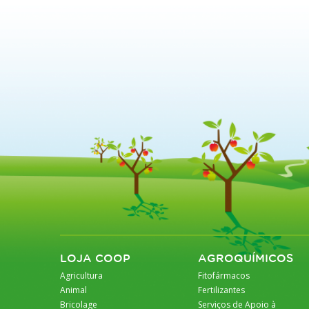
LOJA COOP
AGROQUÍMICOS
Agricultura
Fitofármacos
Animal
Fertilizantes
Bricolage
Serviços de Apoio à